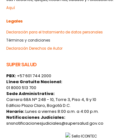
Aquí
Legales
Declaración para el tratamiento de datos personales
Términos y condiciones
Declaración Derechos de Autor
SUPER SALUD
PBX:
+57 601 744 2000
Línea Gratuita Nacional:
01 8000 513 700
Sede Administrativa:
Carrera 68A N° 24B - 10, Torre 3, Piso 4, 9 y 10
Edificio Plaza Claro, Bogotá D.C.
Horario:
Lunes a viernes 8:00 a.m. a 4:00 p.m.
Notificaciones Judiciales:
snsnotificacionesjudiciales@supersalud.gov.co