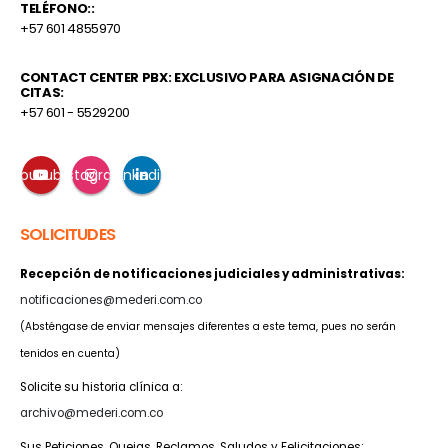
TELÉFONO::
+57 601 4855970
CONTACT CENTER PBX: EXCLUSIVO PARA ASIGNACIÓN DE
CITAS:
+57 601 - 5529200
Youtube
Instagram
Linkedin
SOLICITUDES
Recepción de notificaciones judiciales y administrativas:
notificaciones@mederi.com.co
(Absténgase de enviar mensajes diferentes a este tema, pues no serán
tenidos en cuenta)
Solicite su historia clínica a:
archivo@mederi.com.co
Sus Peticiones, Quejas, Reclamos, Saludos y Felicitaciones: