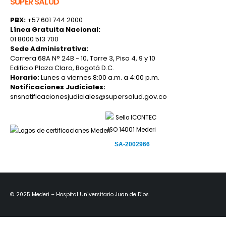
SUPER SALUD
PBX:
+57 601 744 2000
Línea Gratuita Nacional:
01 8000 513 700
Sede Administrativa:
Carrera 68A N° 24B - 10, Torre 3, Piso 4, 9 y 10
Edificio Plaza Claro, Bogotá D.C.
Horario:
Lunes a viernes 8:00 a.m. a 4:00 p.m.
Notificaciones Judiciales:
snsnotificacionesjudiciales@supersalud.gov.co
SA-2002966
allan.solano@mederi.com.co
© 2025 Mederi – Hospital Universitario Juan de Dios
andrea.hernandez@mederi.com.co