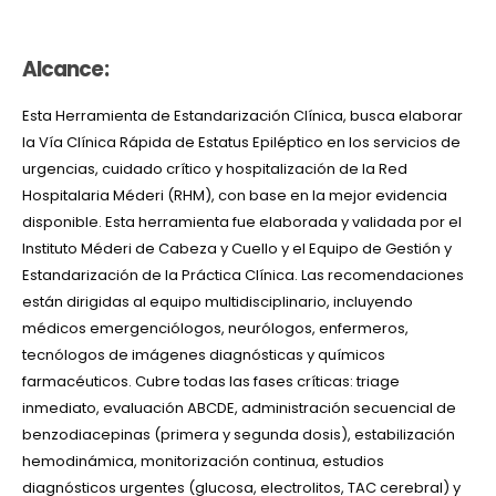
Alcance:
Est
a Herramienta de Estandarización Clínica,
busca
elaborar
la Vía Clínica Rápida de Estatus Epiléptico
en los servi
cios de
urgencias
,
cuidado
crítico
y
hospitalización de la Red
Hospitalaria
Méderi
(RHM), con base en la mejor evidencia
disponible
.
Esta herramienta fue elaborada y validada por el
Instituto
Méderi
de Cabeza y Cuello y el Equipo de Gestión y
Estandarización de la Práctica Clínica.
Las recomendaciones
están dirigidas al equipo multidisciplinario, incluyendo
médicos
emergenciólogos
, neurólogos, enfermeros,
tecnólogos de imágenes diagnósticas y químicos
farmacéuticos. Cubre todas las fases críticas:
triage
inmediato, evaluación ABCDE, administración secuencial de
benzodiacepinas (primera y segunda dosis), estabilización
hemodinámica, monitorización continua, estudios
diagnósticos urgentes (glucosa, electrolitos, TAC cerebral) y